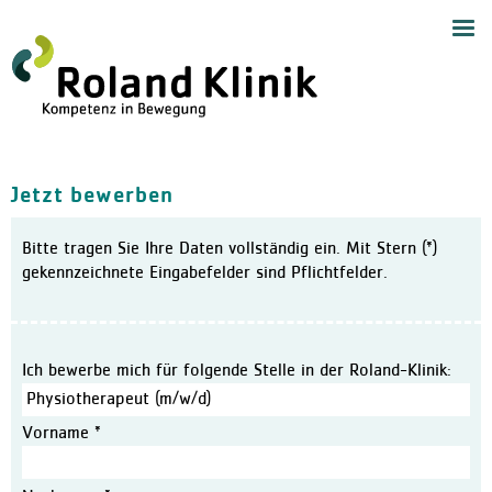
Start
Navig
Medizinische Angebote
Zentrum für Handchirurgie
Handchirurgie
Jetzt bewerben
Zentrum für Endoprothetik,
Allgemeine Orthopädie
Bitte tragen Sie Ihre Daten vollständig ein. Mit Stern (*)
Zentrum für Schulterchirur
gekennzeichnete Eingabefelder sind Pflichtfelder.
Chirurgie und Sporttraumat
Wirbelsäulenzentrum
Schmerztherapie mit Neuro
Ich bewerbe mich für folgende Stelle in der Roland-Klinik:
Anästhesiologie und Akuts
Orthopädie und Altersmedi
Vorname *
Ambulantes Zentrum