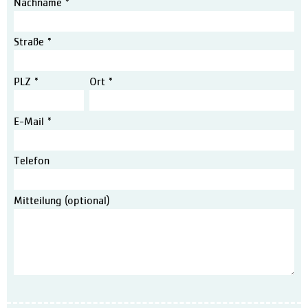
Nachname *
Physiotherapie
Therapie-Mediathek
Straße *
MVZ im Bremer Süden
Aufenthalt
PLZ *
Ort *
Ablauf
Patienteninfo Leichte Spra
E-Mail *
Zimmer und Wahlleistunge
Telefon
Verpflegung
Pflege und Betreuung
Mitteilung (optional)
Entlassungsmanagement / S
Erholung
Lob und Kritik
Informationen für Besuche
Klinik