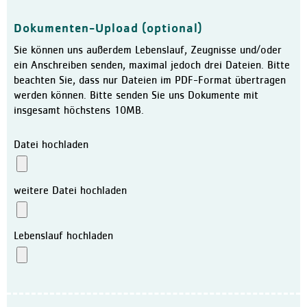
Klinikleitung
Dokumenten-Upload (optional)
Leitbild
Sie können uns außerdem Lebenslauf, Zeugnisse und/oder
Daten und Fakten
ein Anschreiben senden, maximal jedoch drei Dateien. Bitte
Qualitätsmanagement
beachten Sie, dass nur Dateien im PDF-Format übertragen
werden können. Bitte senden Sie uns Dokumente mit
Zertifizierungen / Auszeic
insgesamt höchstens 10MB.
Hygiene
Datei hochladen
Bewegungszentrum activo
Kooperationen
weitere Datei hochladen
Aktuelles
Meldungen
Lebenslauf hochladen
Veranstaltungen
Ausschreibungen und Verg
Karriere
Freie Stellen