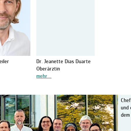
eiler
Dr. Jeanette Dias Duarte
Oberärztin
Chef
und 
dem 