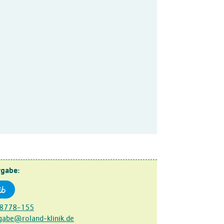
rgabe:
8778-155
gabe@roland-klinik.de