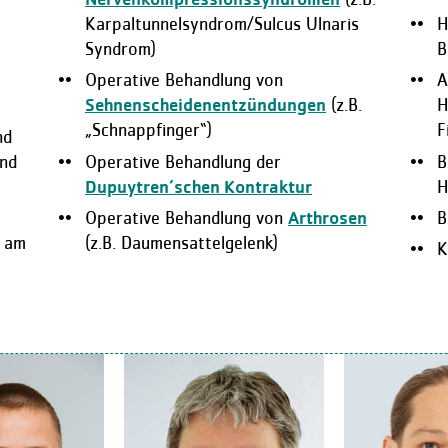
Karpaltunnelsyndrom/Sulcus Ulnaris
H
Syndrom)
B
Operative Behandlung von
A
Sehnenscheidenentzündungen
(z.B.
H
„Schnappfinger“)
F
nd
und
Operative Behandlung der
B
Dupuytren’schen Kontraktur
H
Operative Behandlung von
Arthrosen
B
d am
(z.B. Daumensattelgelenk)
K