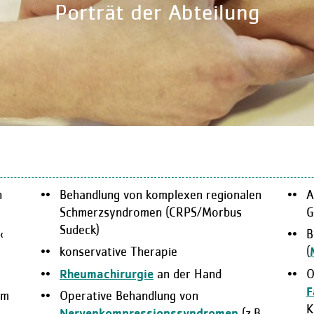
Porträt der Abteilung
n
Behandlung von komplexen regionalen
A
Schmerzsyndromen (CRPS/Morbus
G
Sudeck)
‹
B
konservative Therapie
(
Rheumachirurgie
an der Hand
O
F
am
Operative Behandlung von
K
Nervenkompressionssyndromen
(z.B.