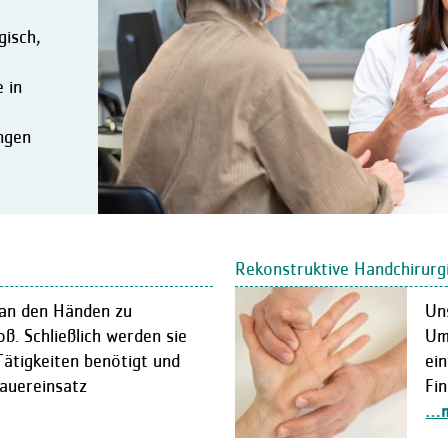
gisch,
 in
ngen
Rekonstruktive Handchirurg
h an den Händen zu
Un
oß. Schließlich werden sie
Um
Tätigkeiten benötigt und
ein
Dauereinsatz
Fi
…m