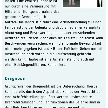
lassen. Eine exakte Diagnose ist
Klinikleitung
nur durch eine Vermessung mit
Hilfe einer Röntgenaufnahme des
Leitbild
gesamten Beines möglich.
Daten und Fakten
Mitttel- bis langfristig führt eine Achsfehlstellung zu einer
Fehlbelastung der Gelenke und dadurch zu einer vermehrten
Qualitätsmanagement
Abnutzung und Beschwerden, die aus der entstehenden
Zertifizierungen / Auszeic
Arthrose resultieren. Aber auch die Fehlstellung selbst kann
Beschwerden verursachen, wenn die normale Beweglichkeit
Hygiene
nicht mehr gegeben ist und z.B. der Fuß beim Gehen nur mit
Bewegungszentrum activo
Anstrengung nach vorne in die Laufrichtung gebracht
werden kann. Häufig ist eine Achsfehlstellung auch mit
Kooperationen
einer Beinlängendifferenz kombiniert.
Aktuelles
Meldungen
Diagnose
Veranstaltungen
Grundpfeiler der Diagnostik ist die Untersuchung. Hierbei
kann bereits durch den Aspekt des Beines der Verdacht auf
Ausschreibungen und Verg
eine Achsfehlstellung geäußert werden. Insbesondere
Karriere
Drehfehlstellungen und Fehlfunktionen der Gelenke sind in
Freie Stellen
der klinischen Untersuchung festzuhalten und zu