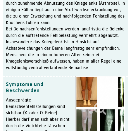
Physiotherapie
durch zunehmende Abnutzung des Kniegelenks (Arthrose). In
einigen Fällen liegt auch eine Stoffwechselerkrankung vor,
Therapie-Mediathek
die zu einer Erweichung und nachfolgenden Fehlstellung des
MVZ im Bremer Süden
Knochens führen kann.
Bei Beinachsenfehlstellungen werden langfristig die Gelenke
Aufenthalt
durch die auftretende Fehlbelastung vermehrt abgenutzt.
Ablauf
Insbesondere das Kniegelenk ist in Hinsicht auf
Achsabweichungen der Beine langfristig sehr empfindlich.
Patienteninfo Leichte Spra
Menschen, die in einem höheren Alter keinerlei
Zimmer und Wahlleistunge
Kniegelenksverschleiß aufweisen, haben in aller Regel eine
vollständig zentral verlaufende Beinachse.
Verpflegung
Pflege und Betreuung
Symptome und
Entlassungsmanagement / S
Beschwerden
Erholung
Ausgeprägte
Beinachsenfehlstellungen sind
Lob und Kritik
sichtbar (X-oder O-Beine).
Informationen für Besuche
Hierbei darf man sich aber nicht
durch die Weichteile täuschen
Klinik