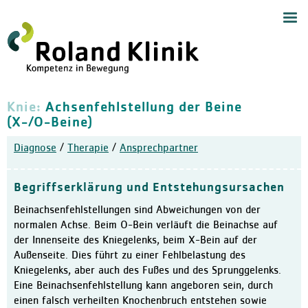
Start
Navig
Medizinische Angebote
Zentrum für Handchirurgie
Handchirurgie
Knie:
Achsenfehlstellung der Beine
(X-/O-Beine)
Zentrum für Endoprothetik,
Allgemeine Orthopädie
Diagnose
/
Therapie
/
Ansprechpartner
Zentrum für Schulterchirur
Chirurgie und Sporttraumat
Begriffserklärung und Entstehungsursachen
Wirbelsäulenzentrum
Beinachsenfehlstellungen sind Abweichungen von der
Schmerztherapie mit Neuro
normalen Achse. Beim O-Bein verläuft die Beinachse auf
der Innenseite des Kniegelenks, beim X-Bein auf der
Anästhesiologie und Akuts
Außenseite. Dies führt zu einer Fehlbelastung des
Orthopädie und Altersmedi
Kniegelenks, aber auch des Fußes und des Sprunggelenks.
Eine Beinachsenfehlstellung kann angeboren sein, durch
Ambulantes Zentrum
einen falsch verheilten Knochenbruch entstehen sowie