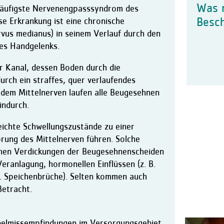
Was 
häufigste Nervenengpasssyndrom des
se Erkrankung ist eine chronische
Besc
vus medianus) in seinem Verlauf durch den
es Handgelenks.
er Kanal, dessen Boden durch die
rch ein straffes, quer verlaufendes
 dem Mittelnerven laufen alle Beugesehnen
indurch.
eichte Schwellungszustände zu einer
rung des Mittelnerven führen. Solche
ichen Verdickungen der Beugesehnenscheiden
eranlagung, hormonellen Einflüssen (z. B.
B. Speichenbrüche). Selten kommen auch
Betracht.
bbelmissempfindungen im Versorgungsgebiet