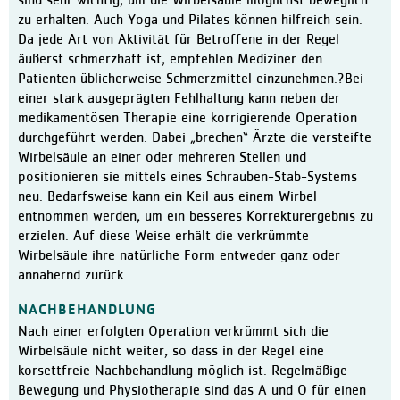
sind sehr wichtig, um die Wirbelsäule möglichst beweglich
zu erhalten. Auch Yoga und Pilates können hilfreich sein.
Ausbildung in der Pflege
Da jede Art von Aktivität für Betroffene in der Regel
Kontakt
äußerst schmerzhaft ist, empfehlen Mediziner den
Patienten üblicherweise Schmerzmittel einzunehmen.?Bei
Ansprechpartner:innen
einer stark ausgeprägten Fehlhaltung kann neben der
Kontaktformular
medikamentösen Therapie eine korrigierende Operation
durchgeführt werden. Dabei „brechen“ Ärzte die versteifte
Anfahrt
Wirbelsäule an einer oder mehreren Stellen und
Facebook
positionieren sie mittels eines Schrauben-Stab-Systems
neu. Bedarfsweise kann ein Keil aus einem Wirbel
entnommen werden, um ein besseres Korrekturergebnis zu
erzielen. Auf diese Weise erhält die verkrümmte
Wirbelsäule ihre natürliche Form entweder ganz oder
annähernd zurück.
NACHBEHANDLUNG
Nach einer erfolgten Operation verkrümmt sich die
Wirbelsäule nicht weiter, so dass in der Regel eine
korsettfreie Nachbehandlung möglich ist. Regelmäßige
Bewegung und Physiotherapie sind das A und O für einen