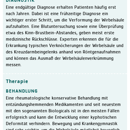
DIAGNOSTIK
Klinikleitung
Eine endgültige Diagnose erhalten Patienten häufig erst
nach Jahren. Dabei ist eine frühzeitige Diagnose ein
Leitbild
wichtiger erster Schritt, um die Verformung der Wirbelsäule
Daten und Fakten
aufzuhalten. Eine Blutuntersuchung sowie eine Überprüfung
etwa des Kinn-Brustbein-Abstandes, geben meist erste
Qualitätsmanagement
medizinische Rückschlüsse. Experten erkennen die für die
Zertifizierungen / Auszeic
Erkrankung typischen Verknöcherungen der Wirbelsäule und
des Kreuzdarmbeingelenks anhand von Röntgenaufnahmen
Hygiene
und können das Ausmaß der Wirbelsäulenverkrümmung
Bewegungszentrum activo
messen.
Kooperationen
Therapie
Aktuelles
BEHANDLUNG
Meldungen
Eine rheumatologische konservative Behandlung mit
Veranstaltungen
entzündungshemmenden Medikamenten und seit neuestem
Ausschreibungen und Verg
mit den sogenannten Biologicals ist in den meisten Fällen
erfolgreich und kann die Entwicklung einer kyphotischen
Karriere
Deformität verhindern. Bewegung und Krankengymnastik
Freie Stellen