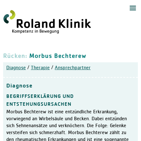
Start
Navig
Medizinische Angebote
Zentrum für Handchirurgie
Handchirurgie
Rücken:
Morbus Bechterew
Zentrum für Endoprothetik,
Allgemeine Orthopädie
Diagnose
/
Therapie
/
Ansprechpartner
Zentrum für Schulterchirur
Chirurgie und Sporttraumat
Diagnose
Wirbelsäulenzentrum
BEGRIFFSERKLÄRUNG UND
Schmerztherapie mit Neuro
ENTSTEHUNGSURSACHEN
Morbus Bechterew ist eine entzündliche Erkrankung,
Anästhesiologie und Akuts
vorwiegend an Wirbelsäule und Becken. Dabei entzünden
Orthopädie und Altersmedi
sich Sehnenansätze und verknöchern. Die Folge: Gelenke
versteifen sich schmerzhaft. Morbus Bechterew zählt zu
Ambulantes Zentrum
den rheumatischen Erkrankungen und ist eine sogenannte