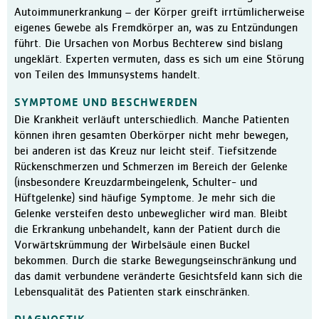
Physiotherapie
Autoimmunerkrankung – der Körper greift irrtümlicherweise
eigenes Gewebe als Fremdkörper an, was zu Entzündungen
Therapie-Mediathek
führt. Die Ursachen von Morbus Bechterew sind bislang
MVZ im Bremer Süden
ungeklärt. Experten vermuten, dass es sich um eine Störung
von Teilen des Immunsystems handelt.
Aufenthalt
Ablauf
SYMPTOME UND BESCHWERDEN
Die Krankheit verläuft unterschiedlich. Manche Patienten
Patienteninfo Leichte Spra
können ihren gesamten Oberkörper nicht mehr bewegen,
Zimmer und Wahlleistunge
bei anderen ist das Kreuz nur leicht steif. Tiefsitzende
Rückenschmerzen und Schmerzen im Bereich der Gelenke
Verpflegung
(insbesondere Kreuzdarmbeingelenk, Schulter- und
Pflege und Betreuung
Hüftgelenke) sind häufige Symptome. Je mehr sich die
Gelenke versteifen desto unbeweglicher wird man. Bleibt
Entlassungsmanagement / S
die Erkrankung unbehandelt, kann der Patient durch die
Erholung
Vorwärtskrümmung der Wirbelsäule einen Buckel
bekommen. Durch die starke Bewegungseinschränkung und
Lob und Kritik
das damit verbundene veränderte Gesichtsfeld kann sich die
Informationen für Besuche
Lebensqualität des Patienten stark einschränken.
Klinik