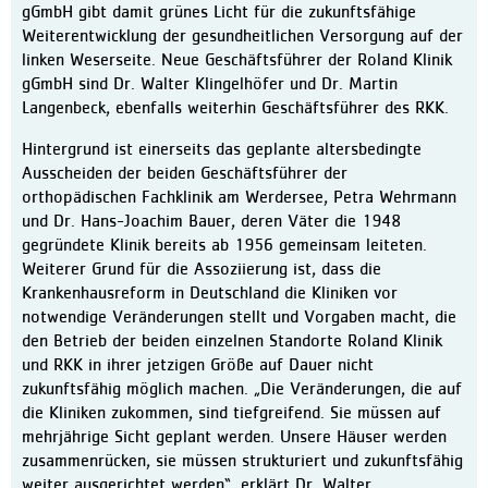
Physiotherapie
gGmbH gibt damit grünes Licht für die zukunftsfähige
Weiterentwicklung der gesundheitlichen Versorgung auf der
Therapie-Mediathek
linken Weserseite. Neue Geschäftsführer der Roland Klinik
MVZ im Bremer Süden
gGmbH sind Dr. Walter Klingelhöfer und Dr. Martin
Langenbeck, ebenfalls weiterhin Geschäftsführer des RKK.
Aufenthalt
Hintergrund ist einerseits das geplante altersbedingte
Ablauf
Ausscheiden der beiden Geschäftsführer der
Patienteninfo Leichte Spra
orthopädischen Fachklinik am Werdersee, Petra Wehrmann
und Dr. Hans-Joachim Bauer, deren Väter die 1948
Zimmer und Wahlleistunge
gegründete Klinik bereits ab 1956 gemeinsam leiteten.
Verpflegung
Weiterer Grund für die Assoziierung ist, dass die
Krankenhausreform in Deutschland die Kliniken vor
Pflege und Betreuung
notwendige Veränderungen stellt und Vorgaben macht, die
Entlassungsmanagement / S
den Betrieb der beiden einzelnen Standorte Roland Klinik
und RKK in ihrer jetzigen Größe auf Dauer nicht
Erholung
zukunftsfähig möglich machen. „Die Veränderungen, die auf
Lob und Kritik
die Kliniken zukommen, sind tiefgreifend. Sie müssen auf
mehrjährige Sicht geplant werden. Unsere Häuser werden
Informationen für Besuche
zusammenrücken, sie müssen strukturiert und zukunftsfähig
Klinik
weiter ausgerichtet werden“, erklärt Dr. Walter