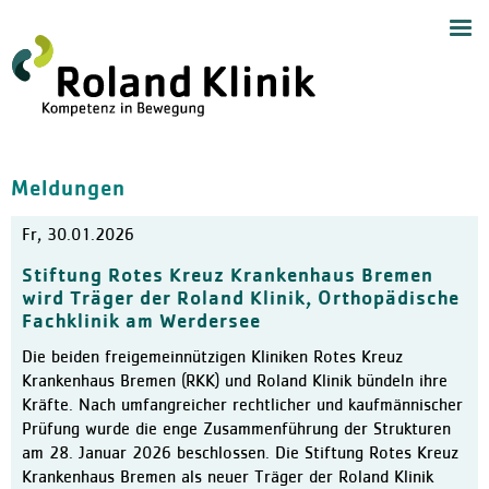
Start
Navig
Medizinische Angebote
Zentrum für Handchirurgie
Handchirurgie
Meldungen
Zentrum für Endoprothetik,
Allgemeine Orthopädie
Fr, 30.01.2026
Zentrum für Schulterchirur
Stiftung Rotes Kreuz Krankenhaus Bremen
Chirurgie und Sporttraumat
wird Träger der Roland Klinik, Orthopädische
Wirbelsäulenzentrum
Fachklinik am Werdersee
Schmerztherapie mit Neuro
Die beiden freigemeinnützigen Kliniken Rotes Kreuz
Krankenhaus Bremen (RKK) und Roland Klinik bündeln ihre
Anästhesiologie und Akuts
Kräfte. Nach umfangreicher rechtlicher und kaufmännischer
Orthopädie und Altersmedi
Prüfung wurde die enge Zusammenführung der Strukturen
am 28. Januar 2026 beschlossen. Die Stiftung Rotes Kreuz
Ambulantes Zentrum
Krankenhaus Bremen als neuer Träger der Roland Klinik