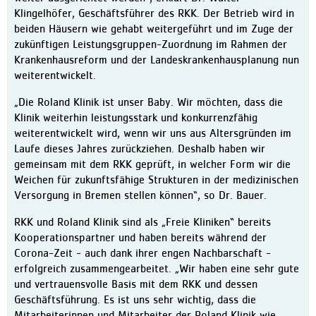
Klinikleitung
Klingelhöfer, Geschäftsführer des RKK. Der Betrieb wird in
beiden Häusern wie gehabt weitergeführt und im Zuge der
Leitbild
zukünftigen Leistungsgruppen-Zuordnung im Rahmen der
Daten und Fakten
Krankenhausreform und der Landeskrankenhausplanung nun
weiterentwickelt.
Qualitätsmanagement
„Die Roland Klinik ist unser Baby. Wir möchten, dass die
Zertifizierungen / Auszeic
Klinik weiterhin leistungsstark und konkurrenzfähig
Hygiene
weiterentwickelt wird, wenn wir uns aus Altersgründen im
Laufe dieses Jahres zurückziehen. Deshalb haben wir
Bewegungszentrum activo
gemeinsam mit dem RKK geprüft, in welcher Form wir die
Kooperationen
Weichen für zukunftsfähige Strukturen in der medizinischen
Versorgung in Bremen stellen können“, so Dr. Bauer.
Aktuelles
Meldungen
RKK und Roland Klinik sind als „Freie Kliniken“ bereits
Kooperationspartner und haben bereits während der
Veranstaltungen
Corona-Zeit - auch dank ihrer engen Nachbarschaft -
Ausschreibungen und Verg
erfolgreich zusammengearbeitet. „Wir haben eine sehr gute
und vertrauensvolle Basis mit dem RKK und dessen
Karriere
Geschäftsführung. Es ist uns sehr wichtig, dass die
Freie Stellen
Mitarbeiterinnen und Mitarbeiter der Roland Klinik wie